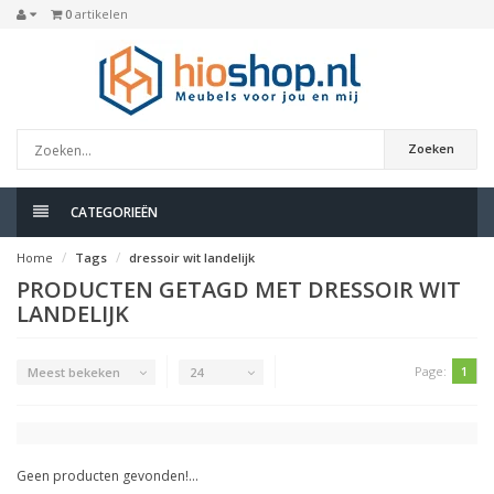
0
artikelen
Zoeken
CATEGORIEËN
Home
Tags
dressoir wit landelijk
PRODUCTEN GETAGD MET DRESSOIR WIT
LANDELIJK
Page:
1
Meest bekeken
24
Geen producten gevonden!...