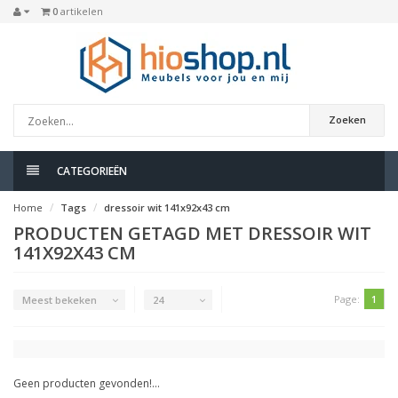
0
artikelen
Zoeken
CATEGORIEËN
Home
Tags
dressoir wit 141x92x43 cm
PRODUCTEN GETAGD MET DRESSOIR WIT
141X92X43 CM
Page:
1
Meest bekeken
24
Geen producten gevonden!...