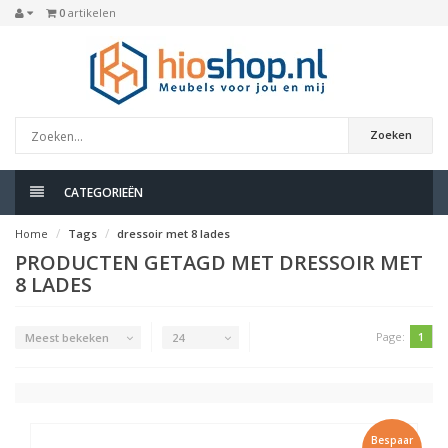
0
artikelen
Zoeken
CATEGORIEËN
Home
Tags
dressoir met 8 lades
PRODUCTEN GETAGD MET DRESSOIR MET
8 LADES
Page:
1
Meest bekeken
24
Bespaar