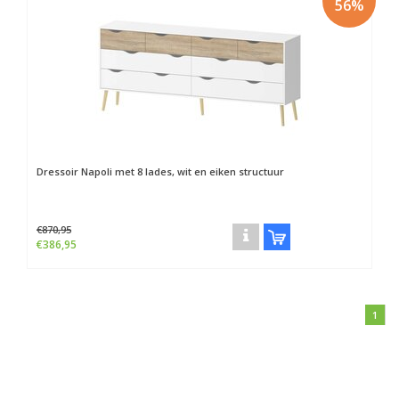
56%
Dressoir Napoli met 8 lades, wit en eiken structuur
€870,95
€386,95
1