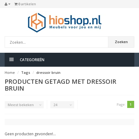
0
artikelen
Zoeken
CATEGORIEËN
Home
Tags
dressoir bruin
PRODUCTEN GETAGD MET DRESSOIR
BRUIN
Page:
1
Meest bekeken
24
Geen producten gevonden!...