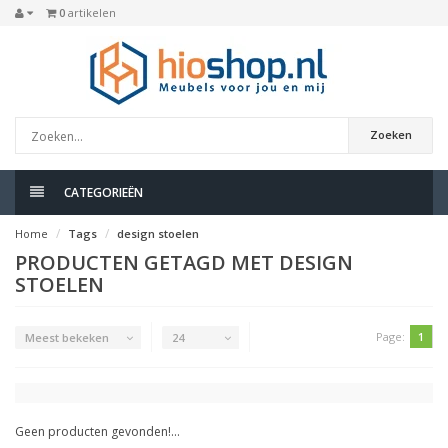
0
artikelen
Zoeken
CATEGORIEËN
Home
Tags
design stoelen
PRODUCTEN GETAGD MET DESIGN
STOELEN
Page:
1
Meest bekeken
24
Geen producten gevonden!...