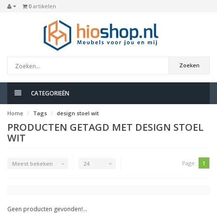
0
artikelen
Zoeken
CATEGORIEËN
Home
Tags
design stoel wit
PRODUCTEN GETAGD MET DESIGN STOEL
WIT
Page:
1
Meest bekeken
24
Geen producten gevonden!...