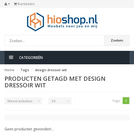
0
artikelen
Zoeken
CATEGORIEËN
Home
Tags
design dressoir wit
PRODUCTEN GETAGD MET DESIGN
DRESSOIR WIT
Page:
1
Meest bekeken
24
Geen producten gevonden!...