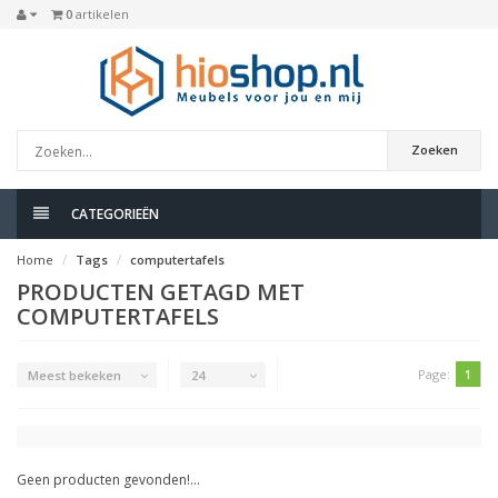
0
artikelen
Zoeken
CATEGORIEËN
Home
Tags
computertafels
PRODUCTEN GETAGD MET
COMPUTERTAFELS
Page:
1
Meest bekeken
24
Geen producten gevonden!...