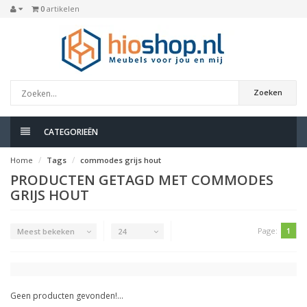
0
artikelen
Zoeken
CATEGORIEËN
Home
Tags
commodes grijs hout
PRODUCTEN GETAGD MET COMMODES
GRIJS HOUT
Page:
1
Meest bekeken
24
Geen producten gevonden!...