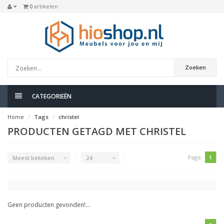
0
artikelen
Zoeken
CATEGORIEËN
Home
Tags
christel
PRODUCTEN GETAGD MET CHRISTEL
Page:
1
Meest bekeken
24
Geen producten gevonden!...