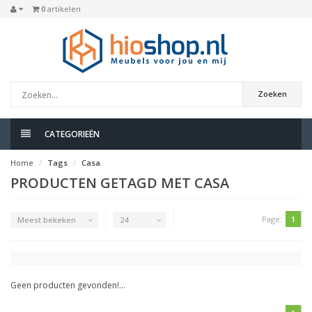
0
artikelen
Zoeken
CATEGORIEËN
Home
Tags
Casa
PRODUCTEN GETAGD MET CASA
Page:
1
Meest bekeken
24
Geen producten gevonden!...