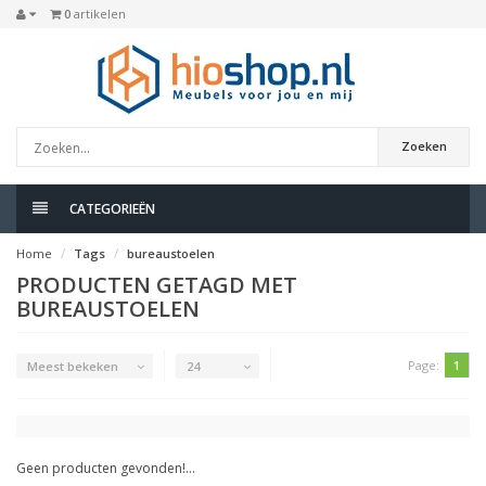
0
artikelen
Zoeken
CATEGORIEËN
Home
Tags
bureaustoelen
PRODUCTEN GETAGD MET
BUREAUSTOELEN
Page:
1
Meest bekeken
24
Geen producten gevonden!...