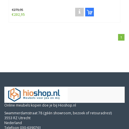
€279,95
€202,95
1
Online meubels kopen doe je bij Hioshop.nl
Swammerdamstraat 78 (géén showroom, bezoek of retouradres!)
3553 RZ Utrecht
Nederland
Telefoon 030-6390761