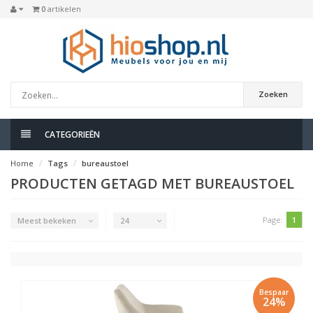
0
artikelen
Zoeken
CATEGORIEËN
Home
Tags
bureaustoel
PRODUCTEN GETAGD MET BUREAUSTOEL
Page:
1
Meest bekeken
24
Bespaar
24%