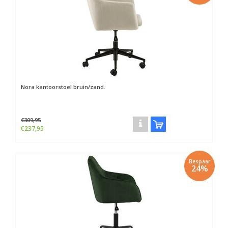
Nora kantoorstoel bruin/zand.
€309,95
€237,95
Bespaar
24%