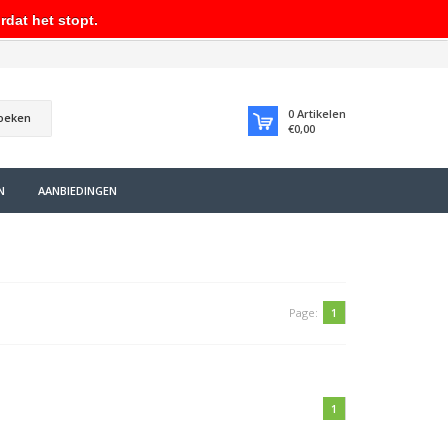
rdat het stopt.
0
Artikelen
oeken
€0,00
N
AANBIEDINGEN
Page:
1
1