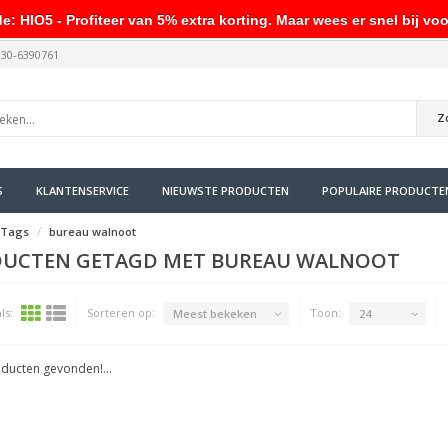
HIO5 - Profiteer van 5% extra korting. Maar wees er snel bij voo
030-6390761
Z
S
KLANTENSERVICE
NIEUWSTE PRODUCTEN
POPULAIRE PRODUCTE
Tags
bureau walnoot
UCTEN GETAGD MET BUREAU WALNOOT
ls:
Sorteren op:
Toon:
Meest bekeken
24
ducten gevonden!...