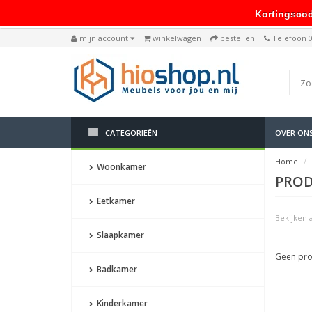
Kortingscode: 
mijn account
winkelwagen
bestellen
Telefoon 
CATEGORIEËN
OVER ON
Home
Woonkamer
PROD
Eetkamer
Bekijken a
Slaapkamer
Geen pro
Badkamer
Kinderkamer