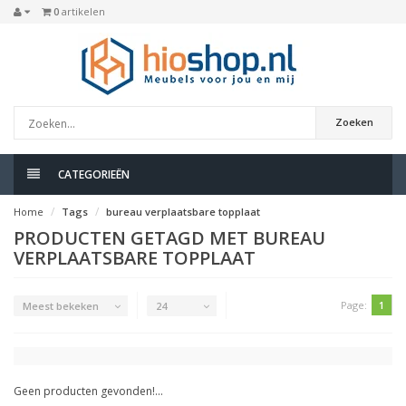
0
artikelen
Zoeken
CATEGORIEËN
Home
Tags
bureau verplaatsbare topplaat
PRODUCTEN GETAGD MET BUREAU
VERPLAATSBARE TOPPLAAT
Page:
1
Meest bekeken
24
Geen producten gevonden!...