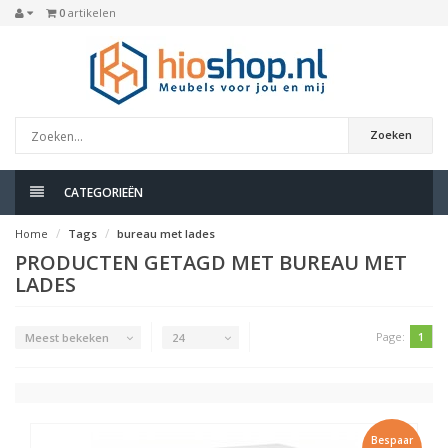
0
artikelen
Zoeken
CATEGORIEËN
Home
Tags
bureau met lades
PRODUCTEN GETAGD MET BUREAU MET
LADES
Page:
1
Meest bekeken
24
Bespaar