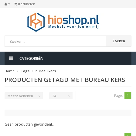
0
artikelen
Zoeken
CATEGORIEËN
Home
Tags
bureau kers
PRODUCTEN GETAGD MET BUREAU KERS
Page:
1
Meest bekeken
24
Geen producten gevonden!...