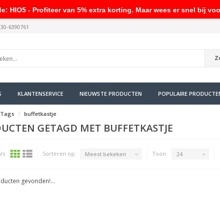
HIO5 - Profiteer van 5% extra korting. Maar wees er snel bij voo
030-6390761
Z
S
KLANTENSERVICE
NIEUWSTE PRODUCTEN
POPULAIRE PRODUCTE
Tags
buffetkastje
UCTEN GETAGD MET BUFFETKASTJE
ls:
Sorteren op:
Toon:
Meest bekeken
24
ducten gevonden!...