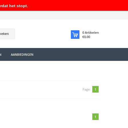
rdat het stopt.
0
Artikelen
oeken
€0,00
N
AANBIEDINGEN
Page:
1
1