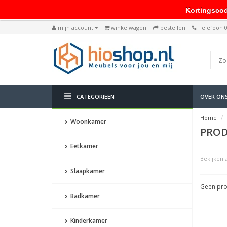
Kortingscode: 
mijn account
winkelwagen
bestellen
Telefoon 
CATEGORIEËN
OVER ON
Home
Woonkamer
PROD
Eetkamer
Bekijken a
Slaapkamer
Geen pro
Badkamer
Kinderkamer