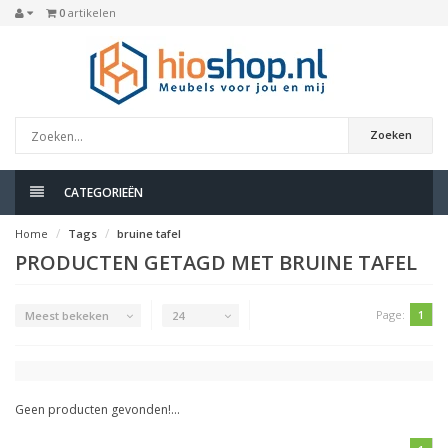
0
artikelen
Zoeken
CATEGORIEËN
Home
Tags
bruine tafel
PRODUCTEN GETAGD MET BRUINE TAFEL
Page:
1
Meest bekeken
24
Geen producten gevonden!...