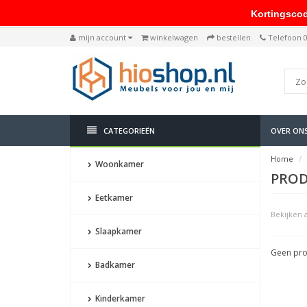
Kortingscode: 
mijn account
winkelwagen
bestellen
Telefoon 
CATEGORIEËN
OVER ON
Home
Woonkamer
PROD
Eetkamer
Bekijken a
Slaapkamer
Geen pro
Badkamer
Kinderkamer