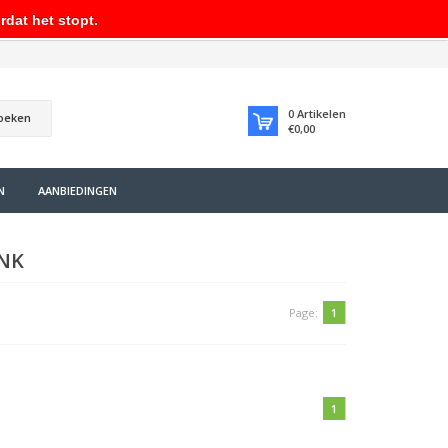
rdat het stopt.
0
Artikelen
oeken
€0,00
N
AANBIEDINGEN
NK
Page:
1
1