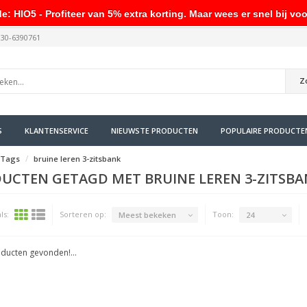
HIO5 - Profiteer van 5% extra korting. Maar wees er snel bij voo
030-6390761
Z
S
KLANTENSERVICE
NIEUWSTE PRODUCTEN
POPULAIRE PRODUCTE
Tags
bruine leren 3-zitsbank
UCTEN GETAGD MET BRUINE LEREN 3-ZITSBA
ls:
Sorteren op:
Toon:
Meest bekeken
24
ducten gevonden!...