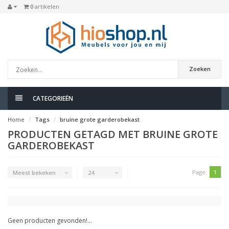
0
artikelen
Zoeken
CATEGORIEËN
Home
Tags
bruine grote garderobekast
PRODUCTEN GETAGD MET BRUINE GROTE
GARDEROBEKAST
Page:
1
Meest bekeken
24
Geen producten gevonden!...