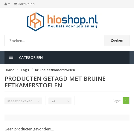
0
artikelen
Zoeken
CATEGORIEËN
Home
Tags
bruine eetkamerstoelen
PRODUCTEN GETAGD MET BRUINE
EETKAMERSTOELEN
Page:
1
Meest bekeken
24
Geen producten gevonden!...