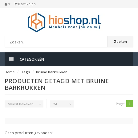
0
artikelen
Zoeken
CATEGORIEËN
Home
Tags
bruine barkrukken
PRODUCTEN GETAGD MET BRUINE
BARKRUKKEN
Page:
1
Meest bekeken
24
Geen producten gevonden!...