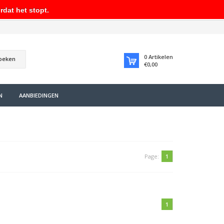
rdat het stopt.
0
Artikelen
oeken
€0,00
N
AANBIEDINGEN
Page:
1
1