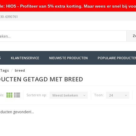
HIO5 - Profiteer van 5% extra korting. Maar wees er snel bij voo
030-6390761
Z
S
KLANTENSERVICE
NIEUWSTE PRODUCTEN
POPULAIRE PRODUCTE
Tags
breed
UCTEN GETAGD MET BREED
ls:
Sorteren op:
Toon:
Meest bekeken
24
ducten gevonden!...