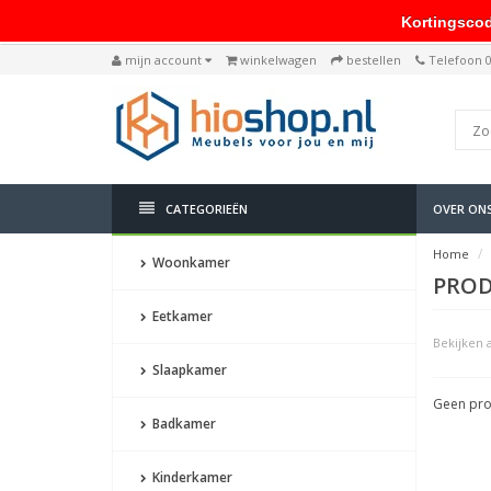
Kortingscode: 
mijn account
winkelwagen
bestellen
Telefoon 
CATEGORIEËN
OVER ON
Home
Woonkamer
PROD
Eetkamer
Bekijken a
Slaapkamer
Geen pro
Badkamer
Kinderkamer