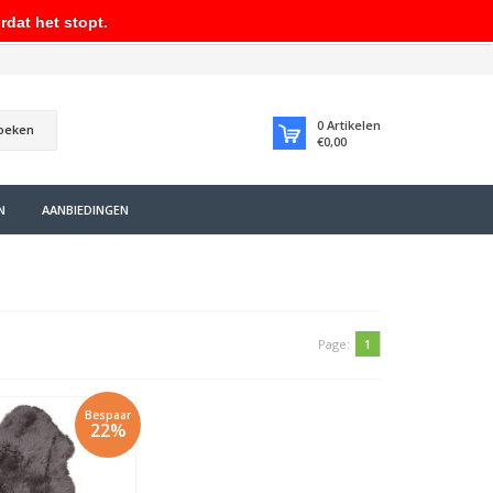
rdat het stopt.
0
Artikelen
oeken
€0,00
N
AANBIEDINGEN
Page:
1
Bespaar
22%