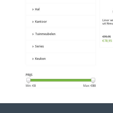
Hal
Linor w
Kantoor
uit Nie
Tuinmeubelen
€99,95
€78,95
Series
Keuken
PRIJS
Min: €
0
Max: €
80