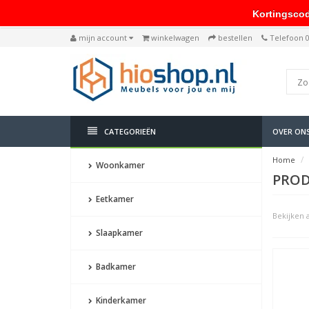
Kortingscode: 
mijn account
winkelwagen
bestellen
Telefoon 
CATEGORIEËN
OVER ON
Home
Woonkamer
PROD
Eetkamer
Bekijken a
Slaapkamer
Badkamer
Kinderkamer