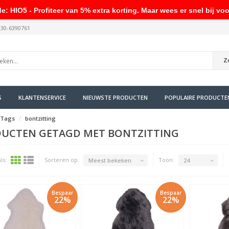
HIO5 - Profiteer van 5% extra korting. Maar wees er snel bij voo
030-6390761
Z
S
KLANTENSERVICE
NIEUWSTE PRODUCTEN
POPULAIRE PRODUCTE
Tags
bontzitting
UCTEN GETAGD MET BONTZITTING
ls:
Sorteren op:
Toon:
Meest bekeken
24
Bespaar
Bespaar
22%
22%