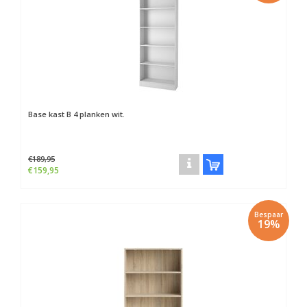
Base kast B 4 planken wit.
€189,95
€159,95
Bespaar
19%