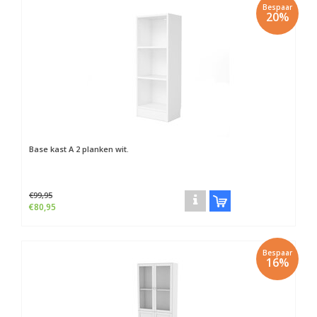
Bespaar
20%
Base kast A 2 planken wit.
€99,95
€80,95
Bespaar
16%