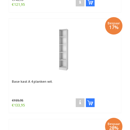
€121,95
Bespaar
17%
Base kast A 4 planken wit.
€159,95
€133,95
Bespaar
28%