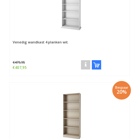
Venedig wandkast 4 planken wit.
€479,95
€407,95
Bespaar
20%