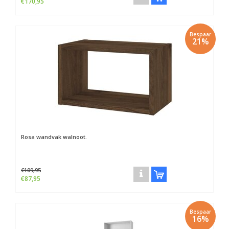
€170,95
Bespaar
21%
Rosa wandvak walnoot.
€109,95
€87,95
Bespaar
16%