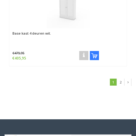
Base kast 4 deuren wit.
€479,95
€405,95
1
2