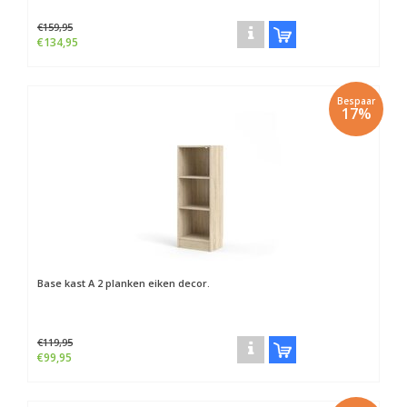
€159,95
€134,95
Bespaar
17%
Base kast A 2 planken eiken decor.
€119,95
€99,95