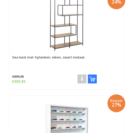
24%
Sea kast met 4 planken, eiken, zwart metaal.
€399,95
€305,95
Bespaar
27%