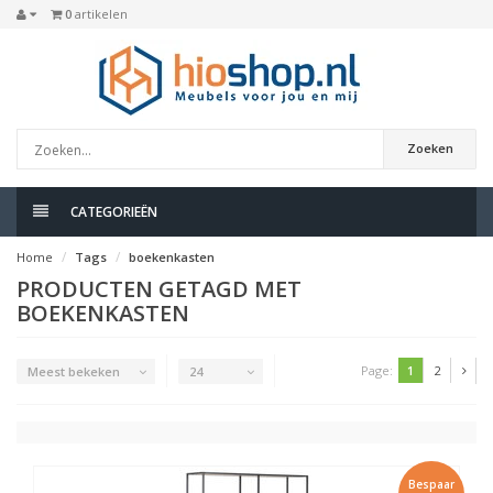
0
artikelen
Zoeken
CATEGORIEËN
Home
Tags
boekenkasten
PRODUCTEN GETAGD MET
BOEKENKASTEN
Page:
1
2
Meest bekeken
24
Bespaar