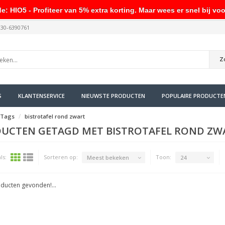
HIO5 - Profiteer van 5% extra korting. Maar wees er snel bij voo
030-6390761
Z
S
KLANTENSERVICE
NIEUWSTE PRODUCTEN
POPULAIRE PRODUCTE
Tags
bistrotafel rond zwart
UCTEN GETAGD MET BISTROTAFEL ROND ZW
ls:
Sorteren op:
Toon:
Meest bekeken
24
ducten gevonden!...