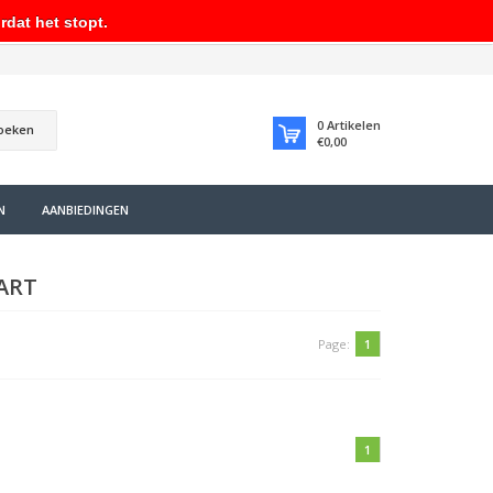
rdat het stopt.
0
Artikelen
oeken
€0,00
N
AANBIEDINGEN
ART
Page:
1
1