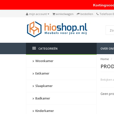
Kortingscode: 
mijn account
winkelwagen
bestellen
Telefoon 
CATEGORIEËN
OVER ON
Home
Woonkamer
PROD
Eetkamer
Bekijken a
Slaapkamer
Geen pro
Badkamer
Kinderkamer