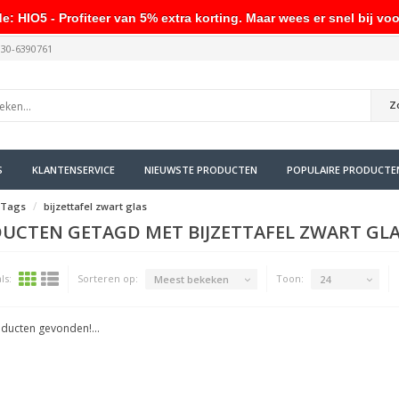
HIO5 - Profiteer van 5% extra korting. Maar wees er snel bij voo
030-6390761
Z
S
KLANTENSERVICE
NIEUWSTE PRODUCTEN
POPULAIRE PRODUCTE
Tags
bijzettafel zwart glas
UCTEN GETAGD MET BIJZETTAFEL ZWART GL
ls:
Sorteren op:
Toon:
Meest bekeken
24
ducten gevonden!...