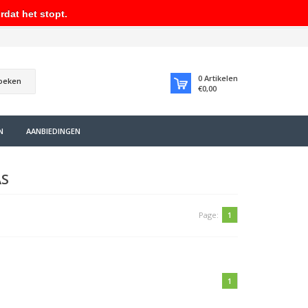
rdat het stopt.
0
Artikelen
oeken
€0,00
N
AANBIEDINGEN
AS
Page:
1
1