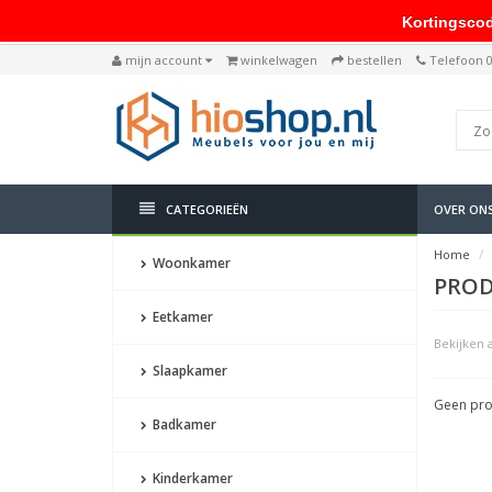
Kortingscode: 
mijn account
winkelwagen
bestellen
Telefoon 
CATEGORIEËN
OVER ON
Home
Woonkamer
PROD
Eetkamer
Bekijken a
Slaapkamer
Geen pro
Badkamer
Kinderkamer