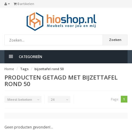
0
artikelen
Zoeken
CATEGORIEËN
Home
Tags
bijzettafel rond 50
PRODUCTEN GETAGD MET BIJZETTAFEL
ROND 50
Page:
1
Meest bekeken
24
Geen producten gevonden!...