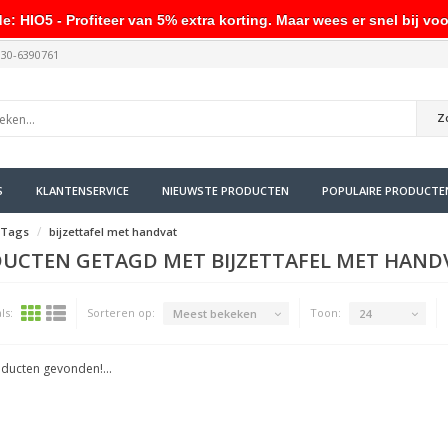
HIO5 - Profiteer van 5% extra korting. Maar wees er snel bij voo
030-6390761
Z
S
KLANTENSERVICE
NIEUWSTE PRODUCTEN
POPULAIRE PRODUCTE
Tags
bijzettafel met handvat
UCTEN GETAGD MET BIJZETTAFEL MET HAND
ls:
Sorteren op:
Toon:
Meest bekeken
24
ducten gevonden!...