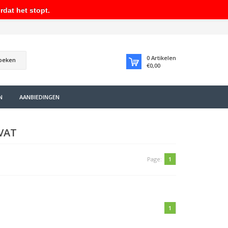
rdat het stopt.
0
Artikelen
oeken
€0,00
N
AANBIEDINGEN
VAT
Page:
1
1