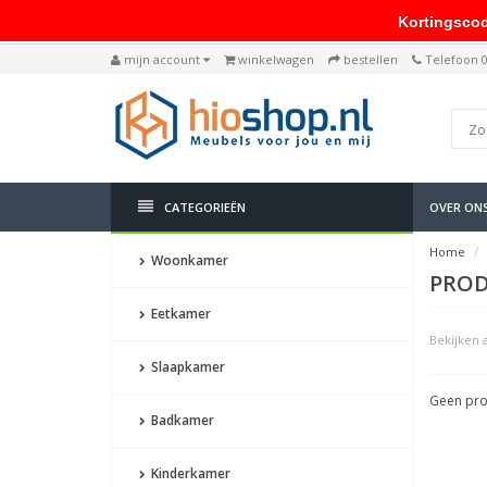
Kortingscode: 
mijn account
winkelwagen
bestellen
Telefoon 
CATEGORIEËN
OVER ON
Home
Woonkamer
PROD
Eetkamer
Bekijken a
Slaapkamer
Geen pro
Badkamer
Kinderkamer