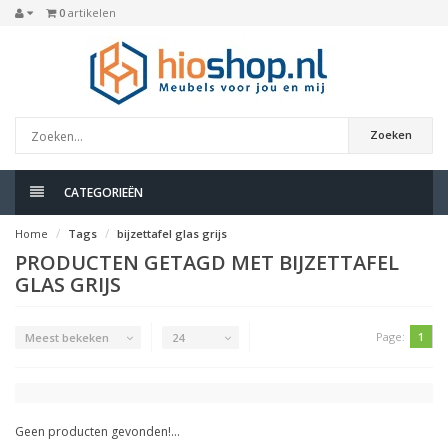
0
artikelen
Zoeken
CATEGORIEËN
Home
Tags
bijzettafel glas grijs
PRODUCTEN GETAGD MET BIJZETTAFEL
GLAS GRIJS
Page:
1
Meest bekeken
24
Geen producten gevonden!...