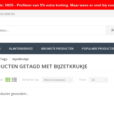
HIO5 - Profiteer van 5% extra korting. Maar wees er snel bij voo
030-6390761
Z
S
KLANTENSERVICE
NIEUWSTE PRODUCTEN
POPULAIRE PRODUCTE
Tags
bijzetkrukje
UCTEN GETAGD MET BIJZETKRUKJE
ls:
Sorteren op:
Toon:
Meest bekeken
24
ducten gevonden!...