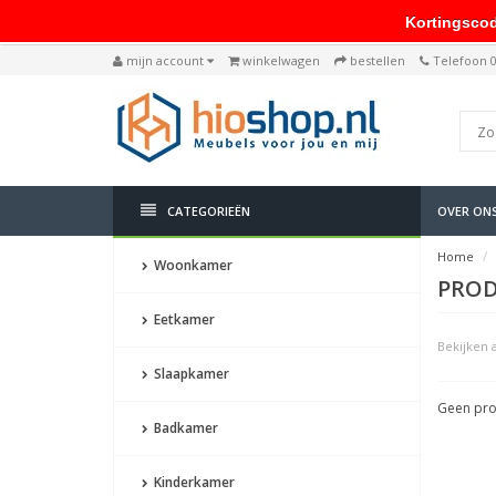
Kortingscode: 
mijn account
winkelwagen
bestellen
Telefoon 
CATEGORIEËN
OVER ON
Home
Woonkamer
PROD
Eetkamer
Bekijken a
Slaapkamer
Geen pro
Badkamer
Kinderkamer