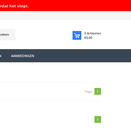
rdat het stopt.
0
Artikelen
oeken
€0,00
N
AANBIEDINGEN
Page:
1
1