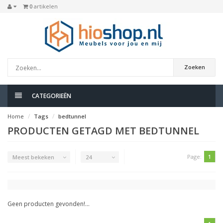
0
artikelen
Zoeken
CATEGORIEËN
Home
Tags
bedtunnel
PRODUCTEN GETAGD MET BEDTUNNEL
Page:
1
Meest bekeken
24
Geen producten gevonden!...