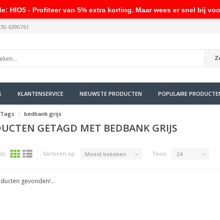
HIO5 - Profiteer van 5% extra korting. Maar wees er snel bij voo
030-6390761
Z
S
KLANTENSERVICE
NIEUWSTE PRODUCTEN
POPULAIRE PRODUCTE
Tags
bedbank grijs
UCTEN GETAGD MET BEDBANK GRIJS
ls:
Sorteren op:
Toon:
Meest bekeken
24
ducten gevonden!...