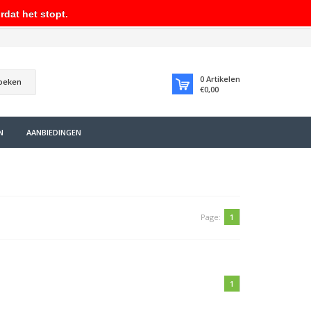
rdat het stopt.
0
Artikelen
oeken
€0,00
N
AANBIEDINGEN
Page:
1
1