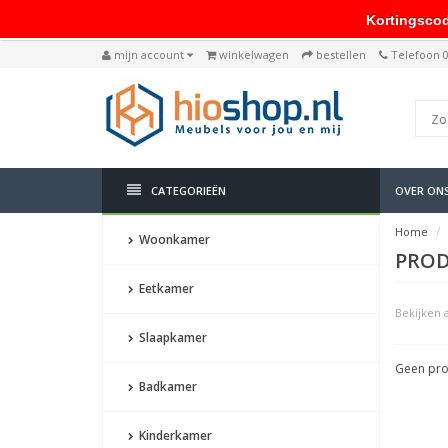
Kortingscode: 
mijn account
winkelwagen
bestellen
Telefoon 
CATEGORIEËN
OVER ON
Home
Woonkamer
PROD
Eetkamer
Bekijken a
Slaapkamer
Geen pro
Badkamer
Kinderkamer