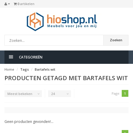
0
artikelen
Zoeken
CATEGORIEËN
Home
Tags
Bartafels wit
PRODUCTEN GETAGD MET BARTAFELS WIT
Page:
1
Meest bekeken
24
Geen producten gevonden!...