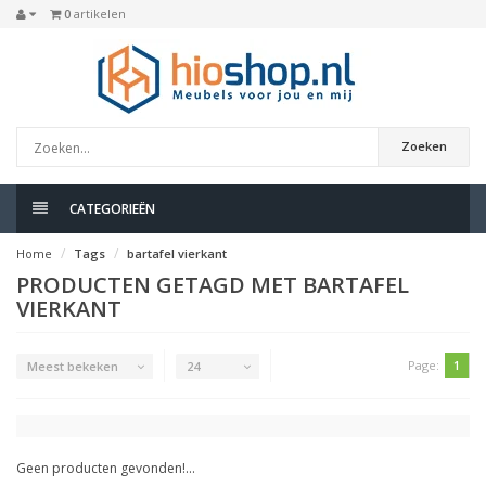
0
artikelen
Zoeken
CATEGORIEËN
Home
Tags
bartafel vierkant
PRODUCTEN GETAGD MET BARTAFEL
VIERKANT
Page:
1
Meest bekeken
24
Geen producten gevonden!...