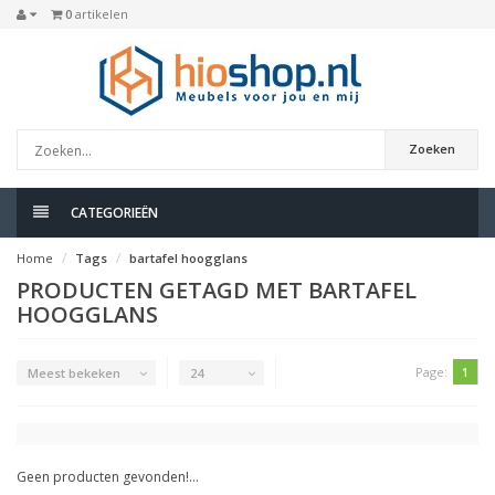
0
artikelen
Zoeken
CATEGORIEËN
Home
Tags
bartafel hoogglans
PRODUCTEN GETAGD MET BARTAFEL
HOOGGLANS
Page:
1
Meest bekeken
24
Geen producten gevonden!...