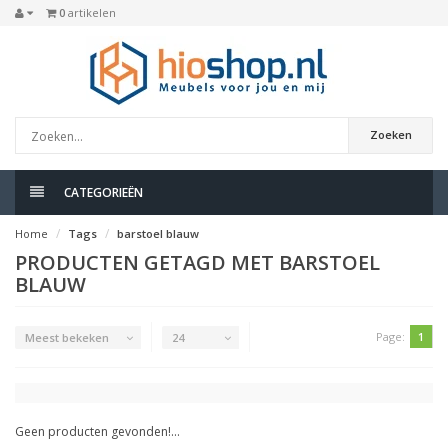
0
artikelen
Zoeken
CATEGORIEËN
Home
Tags
barstoel blauw
PRODUCTEN GETAGD MET BARSTOEL
BLAUW
Page:
1
Meest bekeken
24
Geen producten gevonden!...