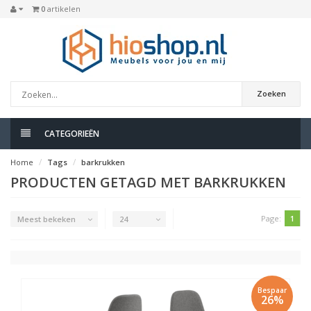
0
artikelen
Zoeken
CATEGORIEËN
Home
Tags
barkrukken
PRODUCTEN GETAGD MET BARKRUKKEN
Page:
1
Meest bekeken
24
Bespaar
26%