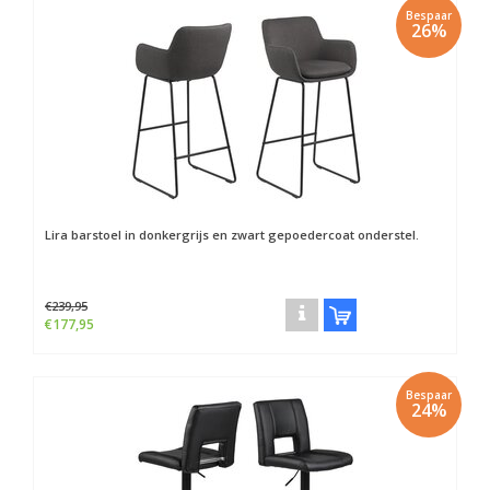
Bespaar
26%
Lira barstoel in donkergrijs en zwart gepoedercoat onderstel.
€239,95
€177,95
Bespaar
24%