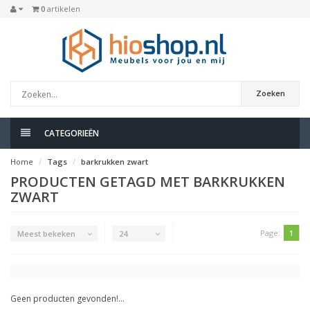
0
artikelen
Zoeken
CATEGORIEËN
Home
Tags
barkrukken zwart
PRODUCTEN GETAGD MET BARKRUKKEN
ZWART
Page:
1
Meest bekeken
24
Geen producten gevonden!...