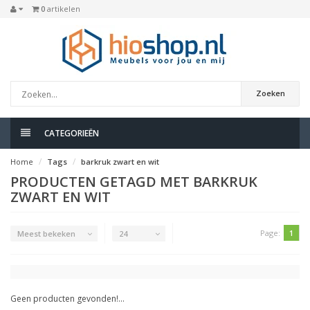
0
artikelen
Zoeken
CATEGORIEËN
Home
Tags
barkruk zwart en wit
PRODUCTEN GETAGD MET BARKRUK
ZWART EN WIT
Page:
1
Meest bekeken
24
Geen producten gevonden!...