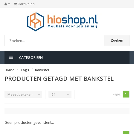
0
artikelen
Zoeken
CATEGORIEËN
Home
Tags
bankstel
PRODUCTEN GETAGD MET BANKSTEL
Page:
1
Meest bekeken
24
Geen producten gevonden!...