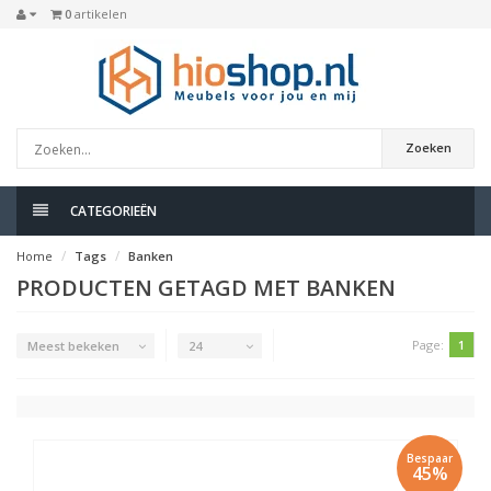
0
artikelen
Zoeken
CATEGORIEËN
Home
Tags
Banken
PRODUCTEN GETAGD MET BANKEN
Page:
1
Meest bekeken
24
Bespaar
45%