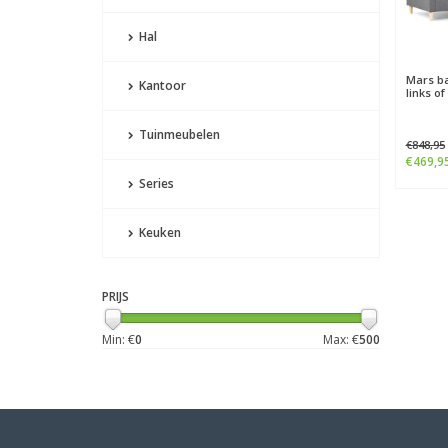
Hal
Mars b
Kantoor
links of
Tuinmeubelen
€848,95
€469,9
Series
Keuken
PRIJS
Min: €
0
Max: €
500