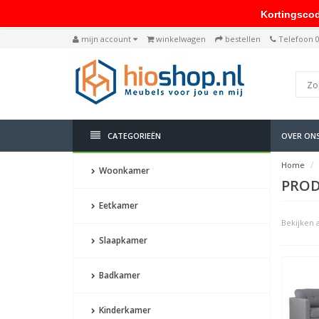
Kortingscode: 
mijn account
winkelwagen
bestellen
Telefoon 
CATEGORIEËN
OVER ON
Home
Woonkamer
PROD
Eetkamer
Bekijken a
Slaapkamer
Badkamer
Kinderkamer