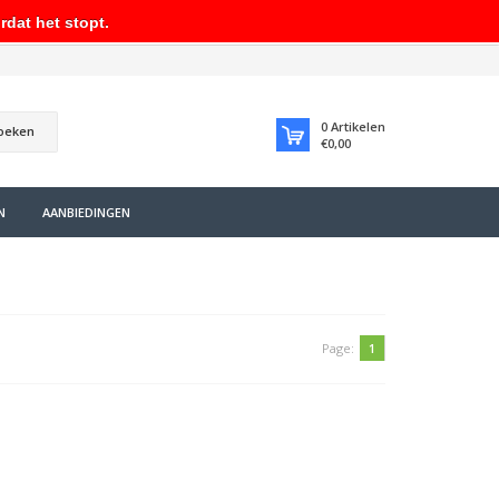
rdat het stopt.
0
Artikelen
oeken
€0,00
N
AANBIEDINGEN
Page:
1