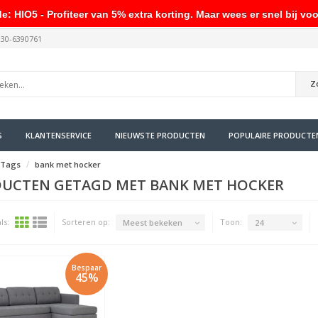
HIO5 - Profiteer van 5% extra korting. Maar wees er snel bij voo
030-6390761
Z
S
KLANTENSERVICE
NIEUWSTE PRODUCTEN
POPULAIRE PRODUCTE
Tags
bank met hocker
UCTEN GETAGD MET BANK MET HOCKER
ls:
Sorteren op:
Toon:
Meest bekeken
24
Bespaar
45%