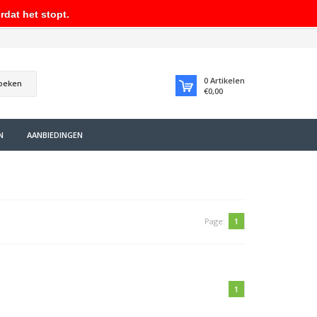
rdat het stopt.
0
Artikelen
oeken
€0,00
N
AANBIEDINGEN
Page:
1
1