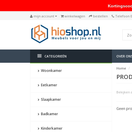
Kortingscode: 
mijn account
winkelwagen
bestellen
Telefoon 
CATEGORIEËN
OVER ON
Home
Woonkamer
PROD
Eetkamer
Bekijken a
Slaapkamer
Geen pro
Badkamer
Kinderkamer