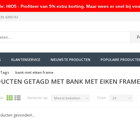
HIO5 - Profiteer van 5% extra korting. Maar wees er snel bij voo
030-6390761
Z
S
KLANTENSERVICE
NIEUWSTE PRODUCTEN
POPULAIRE PRODUCTE
Tags
bank met eiken frame
UCTEN GETAGD MET BANK MET EIKEN FRAME
ls:
Sorteren op:
Toon:
Meest bekeken
24
ducten gevonden!...