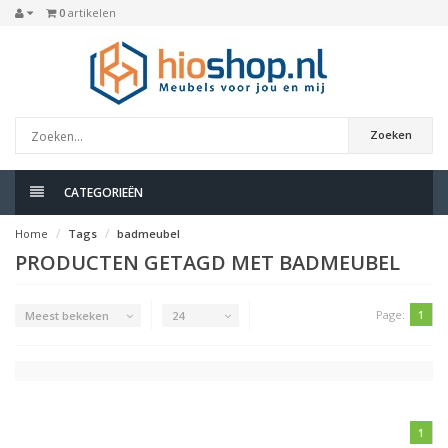
0
artikelen
Zoeken
CATEGORIEËN
Home
Tags
badmeubel
PRODUCTEN GETAGD MET BADMEUBEL
Page:
1
Meest bekeken
24
1