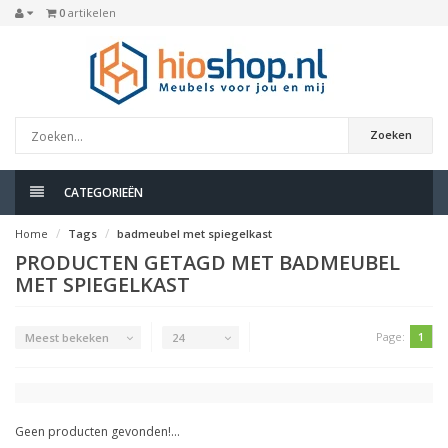
0
artikelen
Zoeken
CATEGORIEËN
Home
Tags
badmeubel met spiegelkast
PRODUCTEN GETAGD MET BADMEUBEL
MET SPIEGELKAST
Page:
1
Meest bekeken
24
Geen producten gevonden!...