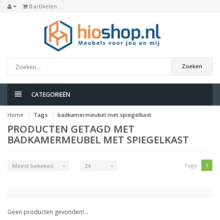
0
artikelen
Zoeken
CATEGORIEËN
Home
Tags
badkamermeubel met spiegelkast
PRODUCTEN GETAGD MET
BADKAMERMEUBEL MET SPIEGELKAST
Page:
1
Meest bekeken
24
Geen producten gevonden!...