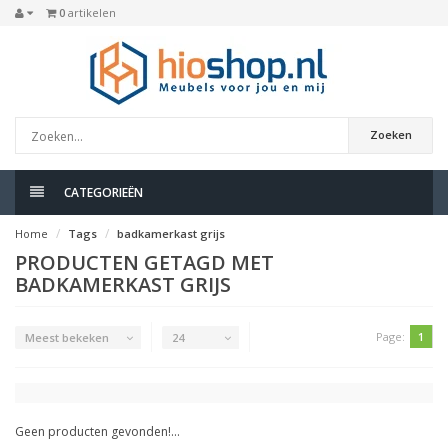
0
artikelen
Zoeken
CATEGORIEËN
Home
Tags
badkamerkast grijs
PRODUCTEN GETAGD MET
BADKAMERKAST GRIJS
Page:
1
Meest bekeken
24
Geen producten gevonden!...