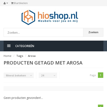
0
artikelen
Zoeken
CATEGORIEËN
Home
Tags
Arosa
PRODUCTEN GETAGD MET AROSA
Page:
1
Meest bekeken
24
Geen producten gevonden!...